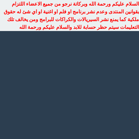
السلام عليكم ورحمة الله وبركاتة نرجو من جميع الاعضاء اللتزام
بقوانين المنتدى وعدم نشر برنامج او فلم او اغنية او اي شئ له حقوق
ملكية كما يمنع نشر السيريالات والكراكات للبرامج ومن يخالف تلك
التعليمات سيتم حظر حسابة للابد والسلام عليكم ورحمة الله