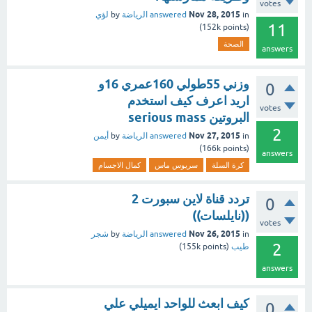
votes
Nov 28, 2015
in
answered
الرياضة
by
لؤي
11
152k
points)
(
الصحة
answers
وزني 55طولي 160عمري 16و
0
اريد اعرف كيف استخدم
votes
البروتين serious mass
2
Nov 27, 2015
in
answered
الرياضة
by
أيمن
166k
points)
(
answers
كرة السلة
سريوس ماس
كمال الاجسام
تردد قناة لاين سبورت 2
0
((نايلسات))
votes
Nov 26, 2015
in
answered
الرياضة
by
شجر
2
طيب
(
points)
155k
answers
كيف ابعث للواحد ايميلي علي
0