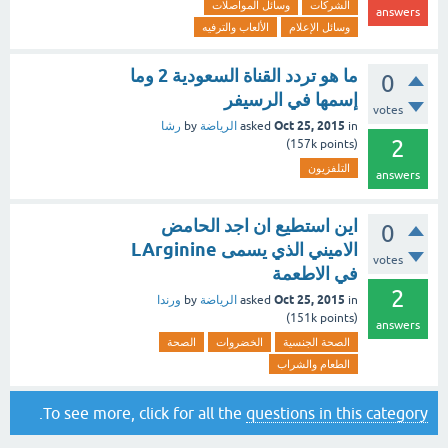
الشركات
وسائل المواصلات
answers
وسائل الإعلام
الألعاب والترفيه
ما هو تردد القناة السعودية 2 وما
0
إسمها في الرسيفر
votes
Oct 25, 2015
in
asked
الرياضة
by
رشا
2
157k
points)
(
التلفزيون
answers
اين استطيع ان اجد الحامض
0
الاميني الذي يسمى LArginine
votes
في الاطعمة
2
Oct 25, 2015
in
asked
الرياضة
by
ورندا
151k
points)
(
answers
الصحة الجنسية
الخضروات
الصحة
الطعام والشراب
.
To see more, click for all the
questions in this category