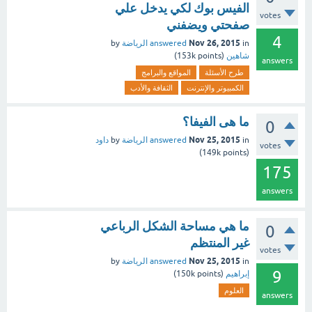
الفيس بوك لكي يدخل علي
votes
صفحتي ويضفني
4
Nov 26, 2015
in
answered
الرياضة
by
شاهين
(
points)
153k
answers
طرح الأسئلة
المواقع والبرامج
الكمبيوتر والإنترنت
الثقافة والأدب
ما هى الفيفا؟
0
Nov 25, 2015
in
answered
الرياضة
by
داود
votes
149k
points)
(
175
answers
ما هي مساحة الشكل الرباعي
0
غير المنتظم
votes
Nov 25, 2015
in
answered
الرياضة
by
9
إبراهيم
(
points)
150k
العلوم
answers