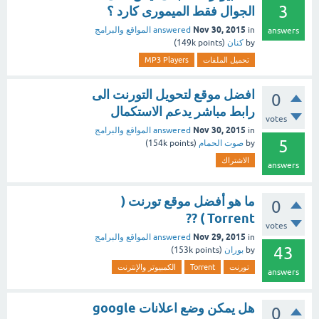
3
الجوال فقط الميمورى كارد ؟
Nov 30, 2015
in
answered
المواقع والبرامج
answers
by
كنان
(
points)
149k
تحميل الملفات
MP3 Players‏
افضل موقع لتحويل التورنت الى
0
رابط مباشر يدعم الاستكمال
votes
Nov 30, 2015
in
answered
المواقع والبرامج
5
by
صوت الحمام
(
points)
154k
الاشتراك
answers
ما هو أفضل موقع تورنت (
0
Torrent ) ??
votes
Nov 29, 2015
in
answered
المواقع والبرامج
43
by
بوران
(
points)
153k
تورنت
Torrent‏
الكمبيوتر والإنترنت
answers
هل يمكن وضع اعلانات google
0