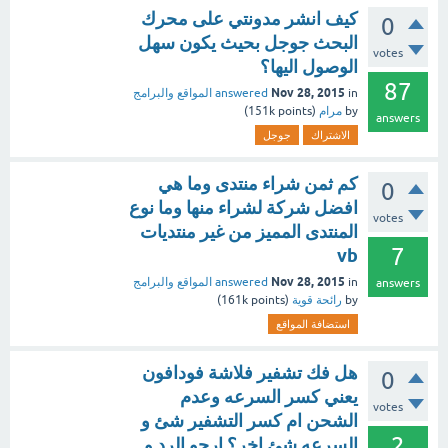
كيف انشر مدونتي على محرك
0
البحث جوجل بحيث يكون سهل
votes
الوصول اليها؟
87
Nov 28, 2015
in
answered
المواقع والبرامج
by
مرام
(
points)
151k
answers
الاشتراك
جوجل
كم ثمن شراء منتدى وما هي
0
افضل شركة لشراء منها وما نوع
votes
المنتدى المميز من غير منتديات
7
vb
Nov 28, 2015
in
answered
المواقع والبرامج
answers
by
رائحة قوية
(
points)
161k
استضافة المواقع
هل فك تشفير فلاشة فودافون
0
يعني كسر السرعه وعدم
votes
الشحن ام كسر التشفير شئ و
2
السرعه شئ اخر؟ ارجو الرد و