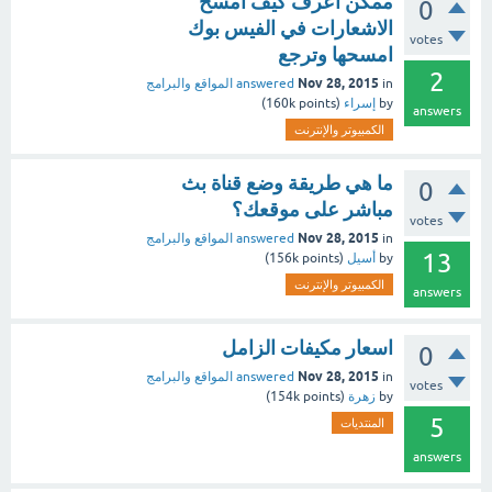
ممكن اعرف كيف امسح
0
الاشعارات في الفيس بوك
votes
امسحها وترجع
2
Nov 28, 2015
in
answered
المواقع والبرامج
by
إسراء
(
points)
160k
answers
الكمبيوتر والإنترنت
ما هي طريقة وضع قناة بث
0
مباشر على موقعك؟
votes
Nov 28, 2015
in
answered
المواقع والبرامج
13
by
أسيل
(
points)
156k
الكمبيوتر والإنترنت
answers
اسعار مكيفات الزامل
0
Nov 28, 2015
in
answered
المواقع والبرامج
votes
by
زهرة
(
points)
154k
5
المنتديات
answers