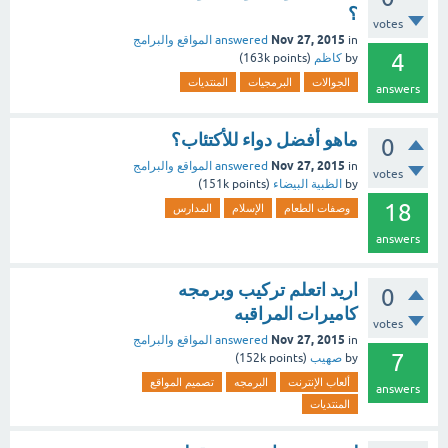
؟
votes
Nov 27, 2015
in
answered
المواقع والبرامج
4
by
كاظم
(
points)
163k
الجوالات
البرمجيات
المنتديات
answers
ماهو أفضل دواء للأكتئاب؟
0
Nov 27, 2015
in
answered
المواقع والبرامج
votes
by
الظبية البيضاء
(
points)
151k
18
وصفات الطعام
الإسلام
المدارس
answers
اريد اتعلم تركيب وبرمجه
0
كاميرات المراقبه
votes
Nov 27, 2015
in
answered
المواقع والبرامج
7
by
صهيب
(
points)
152k
ألعاب الإنترنت
البرمجه
تصميم المواقع
answers
المنتديات