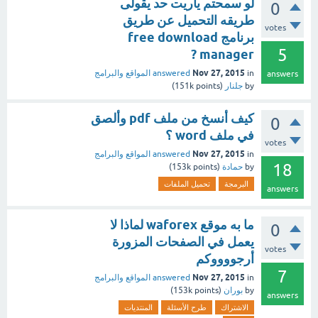
لو سمحتم ياريت حد يقولى
0
طريقه التحميل عن طريق
votes
برنامج free download
5
manager ?
Nov 27, 2015
in
answered
المواقع والبرامج
answers
by
جلنار
(
points)
151k
كيف أنسخ من ملف pdf وألصق
0
في ملف word ؟
votes
Nov 27, 2015
in
answered
المواقع والبرامج
18
by
حمادة
(
points)
153k
البرمجة
تحميل الملفات
answers
ما به موقع waforex لماذا لا
0
يعمل في الصفحات المزورة
votes
أرجووووكم
7
Nov 27, 2015
in
answered
المواقع والبرامج
by
بوران
(
points)
153k
answers
الاشتراك
طرح الأسئلة
المنتديات