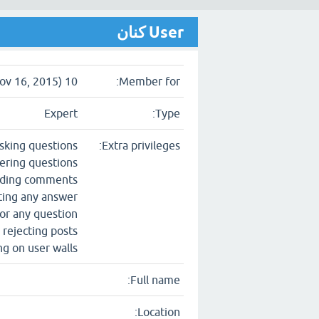
User كنان
10 years (since Nov 16, 2015)
Member for:
Expert
Type:
sking questions
Extra privileges:
ring questions
ding comments
ting any answer
or any question
 rejecting posts
ng on user walls
Full name:
Location: