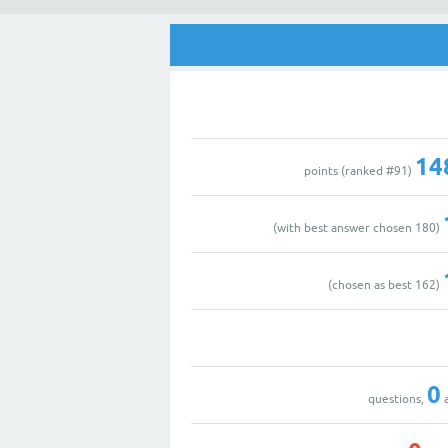
14
91
)
points (ranked #
with best answer chosen)
180
(
chosen as best)
162
(
0
a