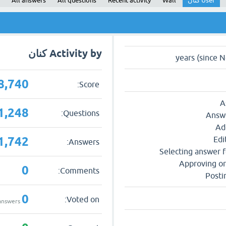
User كنان
Wall
Recent activity
All questions
All answers
Activity by كنان
8,740
Score:
A
1,248
Questions:
Answe
Ad
1,742
Edi
Answers:
Selecting answer f
Approving or
0
Comments:
Posti
0
Voted on:
nswers
questions,